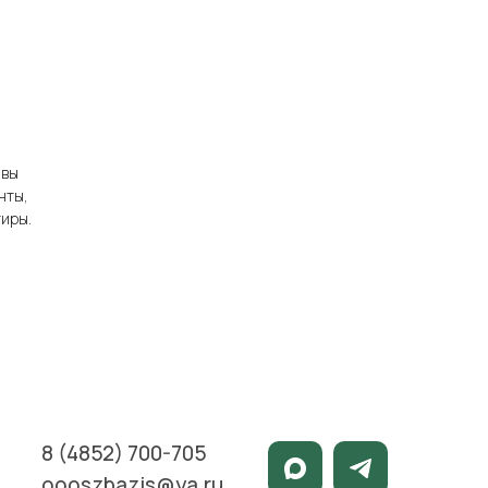
 вы
нты,
иры.
8 (4852) 700-705
oooszbazis@ya.ru