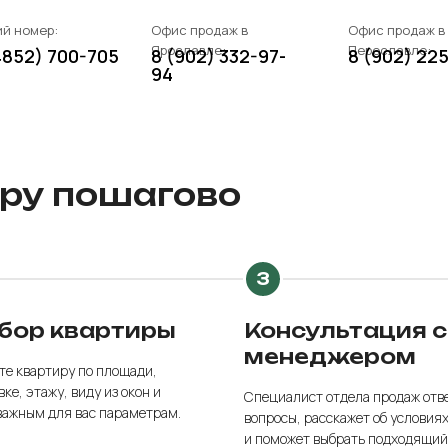
й номер:
Офис продаж в
Офис продаж в
Ярославле:
Переславле:
4852) 700-705
8 (902) 332-97-
8 (902) 22
94
иру пошагово
бор квартиры
Консультация с
менеджером
те квартиру по площади,
ке, этажу, виду из окон и
Специалист отдела продаж отв
важным для вас параметрам.
вопросы, расскажет об условия
и поможет выбрать подходящий